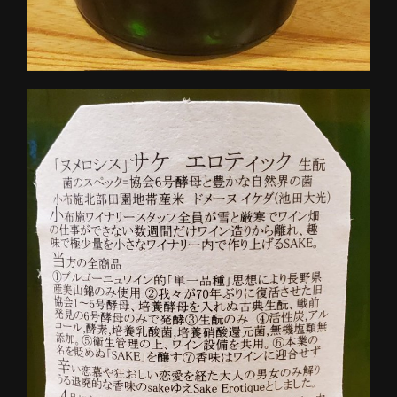
✴️日本酒好きさんい | 鳥みき
神奈川県横浜市緑区鴨居１-8-6
https://torimiki.owst.jp/blogs/3386350
お店情報をコピー
閉じる