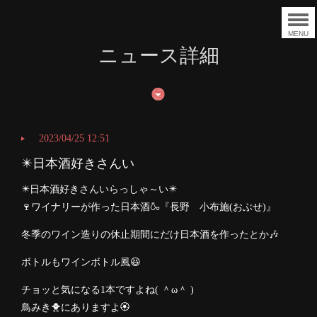
MENU
ニュース詳細
2023/04/25 12:51
✴️日本酒好きさんい
✴️日本酒好きさんいらっしゃ～い✴️
🍷ワイナリーが作った日本酒🍶『長野 小布施(おぶせ)』
冬季のワイン造りの休止期間にだけ日本酒を作ったとか🎶
ボトルもワインボトル風😆
チョッと気になる1本ですよね( ＾ω＾ )
鳥みき🐥にありますよ🏵️