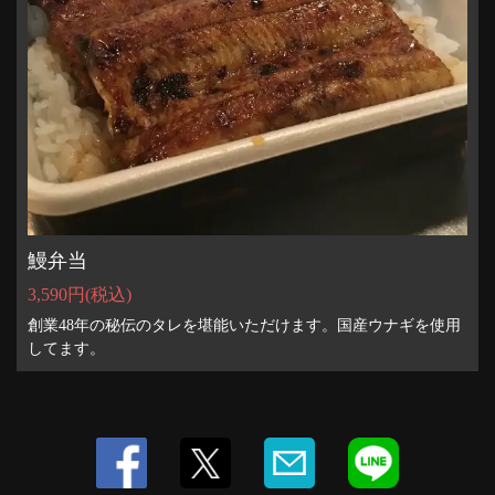
この店舗情報をシェアする
テイクアウト | 鳥みき
鰻弁当
神奈川県横浜市緑区鴨居１-8-6
3,590円
(税込)
https://torimiki.owst.jp/takeouts
創業48年の秘伝のタレを堪能いただけます。国産ウナギを使用
お店情報をコピー
してます。