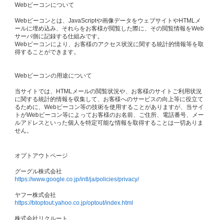
Webビーコンについて
Webビーコンとは、JavaScriptや画像データをウェブサイトやHTMLメ
ールに埋め込み、それらをお客様が閲覧した際に、その閲覧情報をWeb
サーバ側に記録する仕組みです。
Webビーコンにより、お客様のアクセス状況に関する統計的情報等を取
得することができます。
Webビーコンの用途について
当サイトでは、HTMLメールの閲覧状況や、お客様のサイトご利用状況
に関する統計的情報を収集して、お客様へのサービスの向上等に役立て
るために、Webビーコン等の技術を使用することがありますが、当サイ
トがWebビーコン等によってお客様のお名前、ご住所、電話番号、メー
ルアドレスといった個人を特定可能な情報を取得することは一切ありま
せん。
オプトアウトページ
グーグル株式会社
https://www.google.co.jp/intl/ja/policies/privacy/
ヤフー株式会社
https://btoptout.yahoo.co.jp/optout/index.html
株式会社リクルート