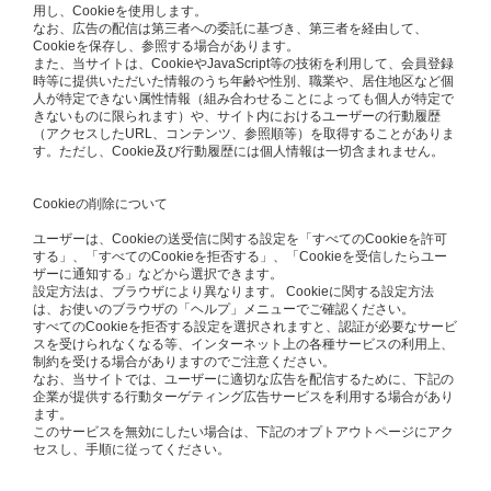
用し、Cookieを使用します。
なお、広告の配信は第三者への委託に基づき、第三者を経由して、
Cookieを保存し、参照する場合があります。
また、当サイトは、CookieやJavaScript等の技術を利用して、会員登録
時等に提供いただいた情報のうち年齢や性別、職業や、居住地区など個
人が特定できない属性情報（組み合わせることによっても個人が特定で
きないものに限られます）や、サイト内におけるユーザーの行動履歴
（アクセスしたURL、コンテンツ、参照順等）を取得することがありま
す。ただし、Cookie及び行動履歴には個人情報は一切含まれません。
Cookieの削除について
ユーザーは、Cookieの送受信に関する設定を「すべてのCookieを許可
する」、「すべてのCookieを拒否する」、「Cookieを受信したらユー
ザーに通知する」などから選択できます。
設定方法は、ブラウザにより異なります。 Cookieに関する設定方法
は、お使いのブラウザの「ヘルプ」メニューでご確認ください。
すべてのCookieを拒否する設定を選択されますと、認証が必要なサービ
スを受けられなくなる等、インターネット上の各種サービスの利用上、
制約を受ける場合がありますのでご注意ください。
なお、当サイトでは、ユーザーに適切な広告を配信するために、下記の
企業が提供する行動ターゲティング広告サービスを利用する場合があり
ます。
このサービスを無効にしたい場合は、下記のオプトアウトページにアク
セスし、手順に従ってください。